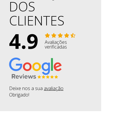
DOS
CLIENTES
a sousa jorge
30-07-2026
4.9
iente há muitos anos e estou muito satisfeita
Avaliações
verificadas
Deixe nos a sua
avaliação
Obrigado!