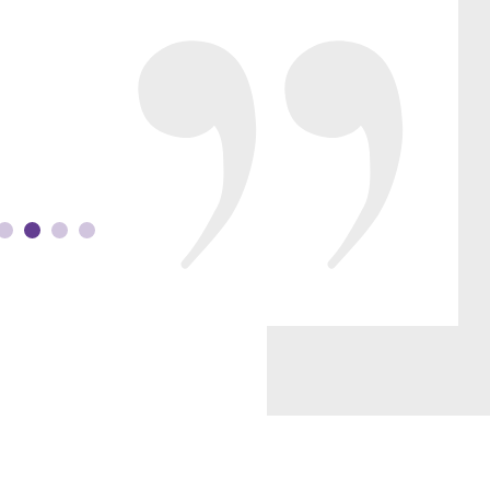
susan
Sou cl