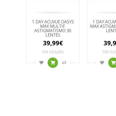
1 DAY ACUVUE OASYS
1 DAY ACUV
MAX MULTIF.
MAX ASTIGM
ASTIGMATISMO 30
LENT
LENTES
39,99€
39,
IVA Incluído
IVA Inc
ADICIONAR À LISTA DE DESEJOS
COMPRAR
COMPARAR ESTE PRODU
ADICI