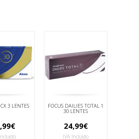
 CX 3 LENTES
FOCUS DAILIES TOTAL 1
PAC
30 LENTES
HYDR
P
,99€
24,99€
Incluído
IVA Incluído
I