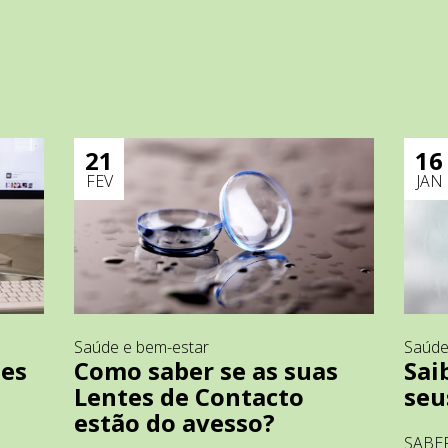
21
16
FEV
JAN
Saúde e bem-estar
Saúde
tes
Como saber se as suas
Sai
Lentes de Contacto
seu
estão do avesso?
SABE