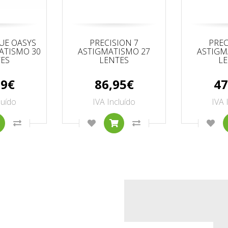
UE OASYS
PRECISION 7
PREC
ATISMO 30
ASTIGMATISMO 27
ASTIGM
ES
LENTES
L
99€
86,95€
47
luído
IVA Incluído
IVA 
TO
ONAR À LISTA DE DESEJOS
COMPRAR
COMPARAR ESTE PRODUTO
ADICIONAR À LISTA DE DESEJOS
COMPRAR
COMPARAR ESTE PRO
ADI