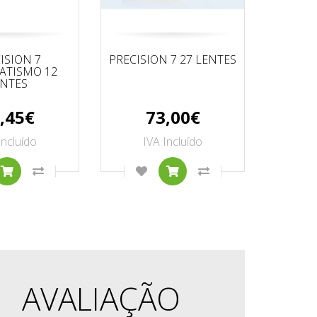
ISION 7
PRECISION 7 27 LENTES
PRECISI
ATISMO 12
ENTES
,45€
73,00€
Incluído
IVA Incluído
I
DUTO
CIONAR À LISTA DE DESEJOS
COMPRAR
COMPARAR ESTE PRODUTO
ADICIONAR À LISTA DE DESEJOS
COMPRAR
COMPARAR ESTE P
AVALIAÇÃO