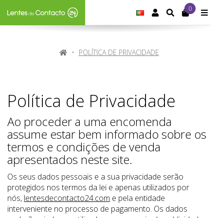
0
IDIOMA:
PORTUGUÊS
CONTA DE CLIE
SEARCH
M
HOME
POLÍTICA DE PRIVACIDADE
Política de Privacidade
Ao proceder a uma encomenda
assume estar bem informado sobre os
termos e condições de venda
apresentados neste site.
Os seus dados pessoais e a sua privacidade serão
protegidos nos termos da lei e apenas utilizados por
nós,
lentesdecontacto24.com
e pela entidade
interveniente no processo de pagamento. Os dados