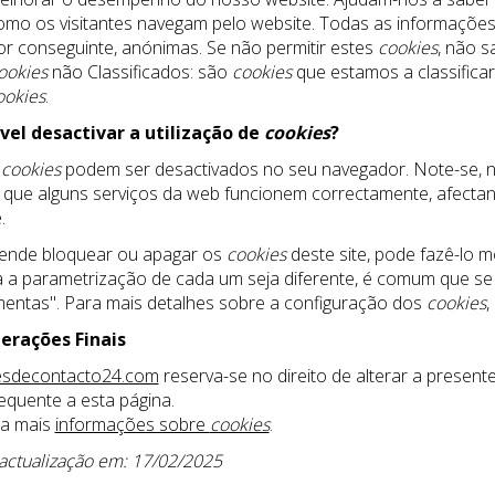
omo os visitantes navegam pelo website. Todas as informações
or conseguinte, anónimas. Se não permitir estes
cookies
, não s
ookies
não Classificados: são
cookies
que estamos a classifica
ookies
.
ível desactivar a utilização de
cookies
?
s
cookies
podem ser desactivados no seu navegador. Note-se, no
 que alguns serviços da web funcionem correctamente, afectan
.
tende bloquear ou apagar os
cookies
deste site, pode fazê-lo 
a parametrização de cada um seja diferente, é comum que se 
entas". Para mais detalhes sobre a configuração dos
cookies
,
erações Finais
esdecontacto24.com
reserva-se no direito de alterar a present
frequente a esta página.
a mais
informações sobre
cookies
.
actualização em: 17/02/2025