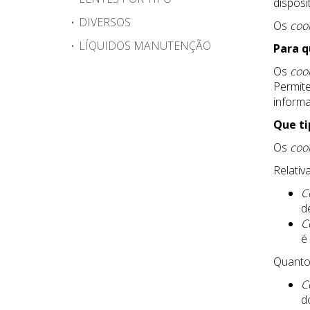
disposi
DIVERSOS
Os
coo
LÍQUIDOS MANUTENÇÃO
Para q
Os
coo
Permite
inform
Que ti
Os
coo
Relativ
C
d
C
é
Quanto
C
d