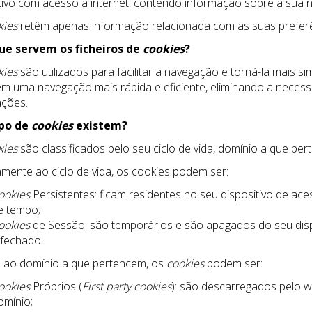
tivo com acesso à internet, contendo informação sobre a sua 
kies
retêm apenas informação relacionada com as suas preferê
ue servem os ficheiros de
cookies
?
kies
são utilizados para facilitar a navegação e torná-la mais si
m uma navegação mais rápida e eficiente, eliminando a neces
ações.
po de
cookies
existem?
kies
são classificados pelo seu ciclo de vida, domínio a que per
amente ao ciclo de vida, os cookies podem ser:
ookies
Persistentes: ficam residentes no seu dispositivo de ac
e tempo;
ookies
de Sessão: são temporários e são apagados do seu disp
 fechado.
 ao domínio a que pertencem, os
cookies
podem ser:
ookies
Próprios (
First party cookies
): são descarregados pelo w
omínio;