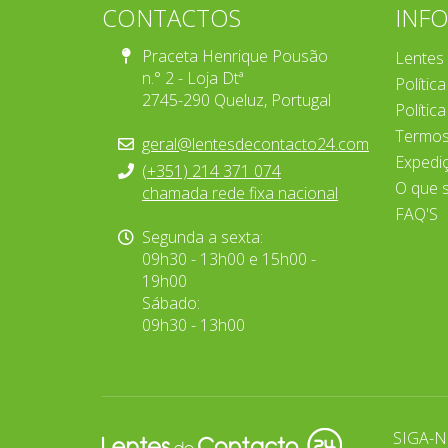
CONTACTOS
INF
Praceta Henrique Pousão
Lentes
n.° 2 - Loja Dtª
Polític
2745-290 Queluz, Portugal
Polític
Termos
geral@lentesdecontacto24.com
Expedi
(+351) 214 371 074
O que 
chamada rede fixa nacional
FAQ'S
Segunda a sexta:
09h30 - 13h00 e 15h00 -
19h00
Sábado:
09h30 - 13h00
SIGA-N