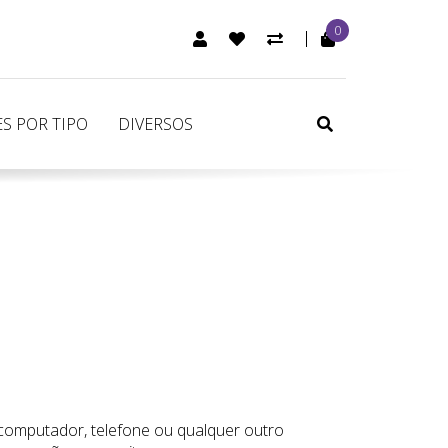
0
CONTA DE CLIENTE
ARTIGOS FAVORITOS (0)
COMPARAR
SEARCH
S POR TIPO
DIVERSOS
computador, telefone ou qualquer outro