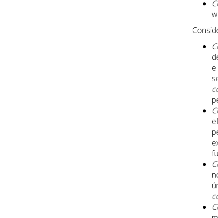
C
w
Conside
C
d
e
s
c
pe
C
e
p
e
f
C
n
ú
c
C
m