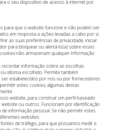
ra o seu dispositivo de acesso à internet por
s para que o website funcione e não podem ser
dos em resposta a ações levadas a cabo por si
nir as suas preferências de privacidade, iniciar
or para bloquear ou alertá-lo(a) sobre esses
cookies
não armazenam qualquer informação
 recordar informação sobre as escolhas
n ou idioma escolhido. Permite também
 ser estabelecidos por nós ou por fornecedores
permitir estes
cookies
, algumas destas
mente.
osso website, para construir um perfil baseado
 website ou outros. Funcionam por identificação
 de informação pessoal. Se não permitir estes
iferentes websites.
e fontes de tráfego, para que possamos medir e
uais são as páginas mais e menos visitadas e