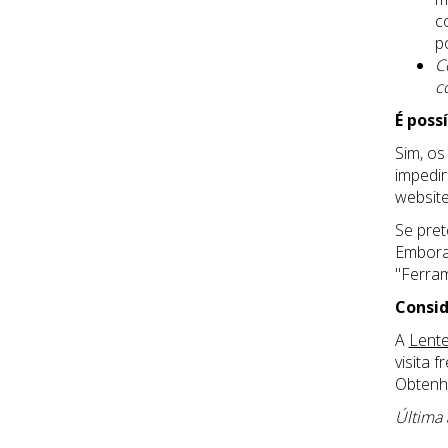
c
p
C
c
É poss
Sim, o
impedir
website
Se pre
Embora 
"Ferram
Consid
A
Lent
visita 
Obtenh
Última 