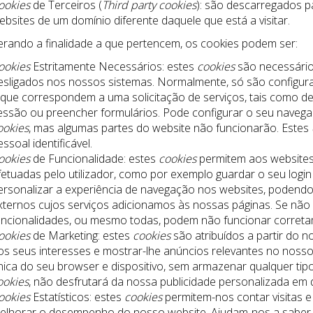
ookies
de Terceiros (
Third party cookies
): são descarregados pa
ebsites de um domínio diferente daquele que está a visitar.
rando a finalidade a que pertencem, os cookies podem ser:
ookies
Estritamente Necessários: estes
cookies
são necessário
esligados nos nossos sistemas. Normalmente, só são configura
 que correspondem a uma solicitação de serviços, tais como defi
essão ou preencher formulários. Pode configurar o seu navegad
ookies
, mas algumas partes do website não funcionarão. Estes
ssoal identificável.
ookies
de Funcionalidade: estes
cookies
permitem aos websites
fetuadas pelo utilizador, como por exemplo guardar o seu logi
ersonalizar a experiência de navegação nos websites, podendo
xternos cujos serviços adicionamos às nossas páginas. Se não 
uncionalidades, ou mesmo todas, podem não funcionar correta
ookies
de Marketing: estes
cookies
são atribuídos a partir do n
os seus interesses e mostrar-lhe anúncios relevantes no nosso
nica do seu browser e dispositivo, sem armazenar qualquer tipo
ookies
, não desfrutará da nossa publicidade personalizada em d
ookies
Estatísticos: estes
cookies
permitem-nos contar visitas 
elhorar o desempenho do nosso website. Ajudam-nos a saber q