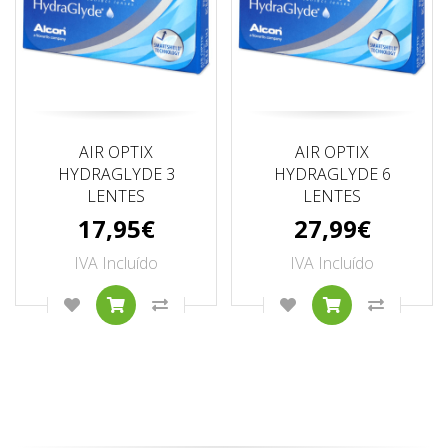
AIR OPTIX
AIR OPTIX
HYDRAGLYDE 3
HYDRAGLYDE 6
LENTES
LENTES
17,95€
27,99€
IVA Incluído
IVA Incluído
ADICIONAR À LISTA DE DESEJOS
COMPRAR
COMPARAR ESTE PRODUTO
ADICIONAR À LISTA
COMPRAR
COMPAR