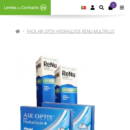
0
IDIOMA:
PORTUGUÊS
CONTA DE CLIE
SEARCH
M
HOME
PACK AIR OPTIX HYDRAGLYDE RENU MULTIPLUS