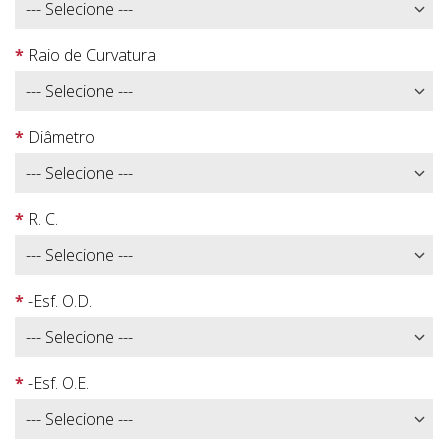
Raio de Curvatura
Diâmetro
R. C.
-Esf. O.D.
-Esf. O.E.