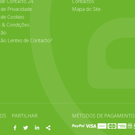
 de Contacto 24
Contactos
a de Privacidade
Mapa do Site
a de Cookies
 & Condições
ção
são Lentes de Contacto?
OS:
PARTILHAR:
MÉTODOS DE PAGAMENTO
a
Facebook
Twitter
Linkedin
Share