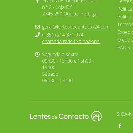
Praceta Henrique Pousão
Lentes
n.° 2 - Loja Dtª
Polític
2745-290 Queluz, Portugal
Polític
Termos
geral@lentesdecontacto24.com
Expedi
(+351) 214 371 074
O que 
chamada rede fixa nacional
FAQ'S
Segunda a sexta:
09h30 - 13h00 e 15h00 -
19h00
Sábado:
09h30 - 13h00
SIGA-N
Págin
do