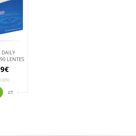
 DAILY
90 LENTES
99€
luído
TO
ONAR À LISTA DE DESEJOS
COMPRAR
COMPARAR ESTE PRODUTO