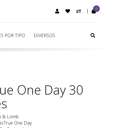
0
CONTA DE CLIENTE
ARTIGOS FAVORITOS (0)
COMPARAR
SEARCH
S POR TIPO
DIVERSOS
rue One Day 30
es
h & Lomb
ioTrue One Day