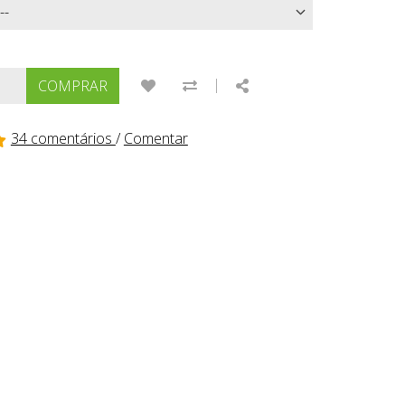
|
ADICIONAR À LISTA DE DESEJOS
COMPARAR ESTE PRODUTO
SHARE
COMPRAR
34 comentários
/
Comentar