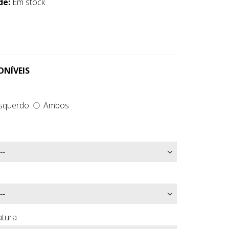
de:
Em stock
ONÍVEIS
squerdo
Ambos
atura