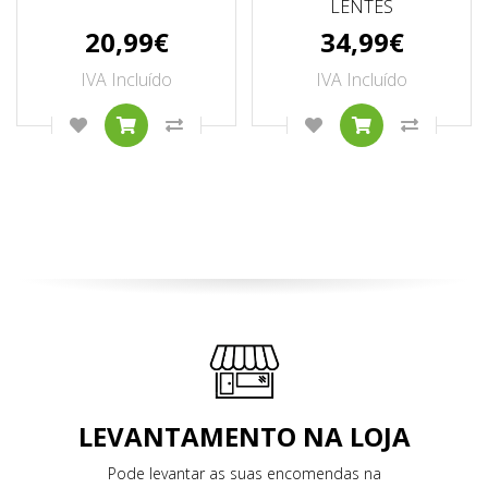
LENTES
20,99€
34,99€
IVA Incluído
IVA Incluído
ADICIONAR À LISTA DE DESEJOS
COMPRAR
COMPARAR ESTE PRODUTO
ADICIONAR À LISTA
COMPRAR
COMPAR
LEVANTAMENTO NA LOJA
Pode levantar as suas encomendas na