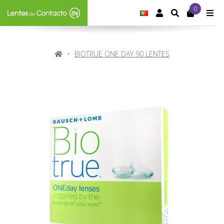
0
IDIOMA:
PORTUGUÊS
CONTA DE CLIE
SEARCH
M
HOME
BIOTRUE ONE DAY 90 LENTES