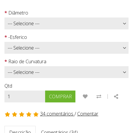
Diâmetro
-Esferico
Raio de Curvatura
Qtd
|
ADICIONAR À LISTA
COMPARAR E
SHARE
COMPRAR
34 comentários
/
Comentar
Descrição
Comentários (34)