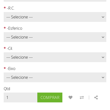
-R.C.
-Esferico
-Cil.
-Eixo
Qtd
|
ADICIONAR À LISTA
COMPARAR E
SHARE
COMPRAR