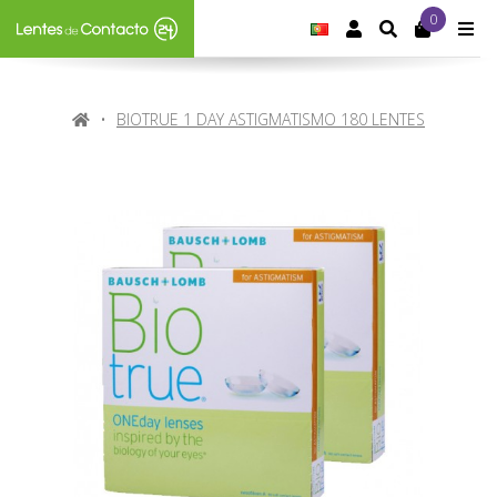
0
IDIOMA:
PORTUGUÊS
CONTA DE CLIE
SEARCH
M
HOME
BIOTRUE 1 DAY ASTIGMATISMO 180 LENTES