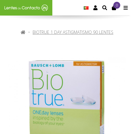
0
IDIOMA:
PORTUGUÊS
CONTA DE CLIE
SEARCH
M
HOME
BIOTRUE 1 DAY ASTIGMATISMO 90 LENTES