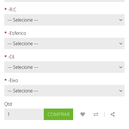
-R.C.
-Esferico
-Cil.
-Eixo
Qtd
|
ADICIONAR À LISTA
COMPARAR E
SHARE
COMPRAR