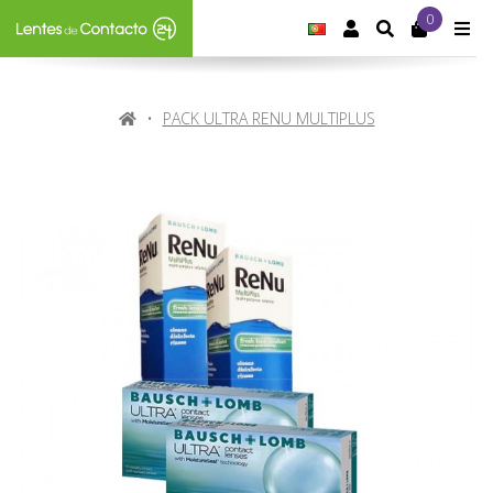
0
IDIOMA:
PORTUGUÊS
CONTA DE CLIE
SEARCH
M
HOME
PACK ULTRA RENU MULTIPLUS